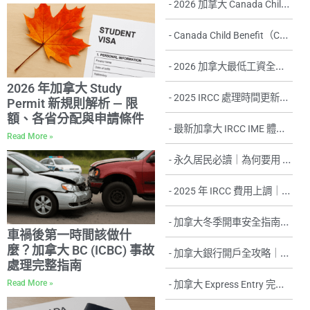
2026 加拿大 Canada Child Benefit（CCB）提高｜最新福利金額
Canada Child Benefit（CCB）申請教學｜2026 最新 CRA 申請流程＋資格一次看懂
2026 加拿大最低工資全省比較｜時薪更新與趨勢分析
2026 年加拿大 Study
2025 IRCC 處理時間更新｜PR 卡、訪客簽、學簽、工簽完整整理
Permit 新規則解析 — 限
額、各省分配與申請條件
最新加拿大 IRCC IME 體檢新規則與最新國家名單
Read More »
永久居民必讀｜為何要用 IRCC Travel Journal 記錄出國紀錄？完整指南與實用建議
2025 年 IRCC 費用上調｜恢復訪客／學生／工簽與 IEC 新費率一次看懂
加拿大冬季開車安全指南｜必備裝備、駕駛技巧與防滑策略
車禍後第一時間該做什
麼？加拿大 BC (ICBC) 事故
加拿大銀行開戶全攻略｜流程、文件、銀行比較一次看懂
處理完整指南
Read More »
加拿大 Express Entry 完整指南：資格、流程、CRS 計算、語言成績與文件全解析