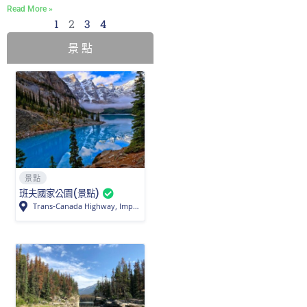
Read More »
1
2
3
4
景 點
景點
班夫國家公園(景點)
Trans-Canada Highway, Improvement District No. 9, AB T0L, Canada